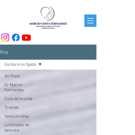
Blog
Gordura no fígado
All Posts
Dr Márcio
Fernandes
Cisto de tireóide
Tireóide
Vesícula biliar
Linfonodos do
pescoço