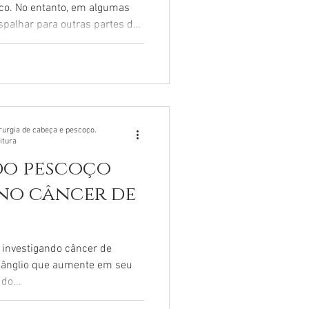
co. No entanto, em algumas
spalhar para outras partes do
o metástase . Entender como
inais e quais tratamentos
 e familiares a lidar melhor
etástase do câncer de
 quando células cancerígenas
nal e via
rurgia de cabeça e pescoço.
itura
do pescoço
no câncer de
 investigando câncer de
 gânglio que aumente em seu
do...