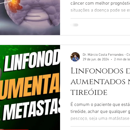
câncer com melhor prognósti
situações a doença pode se e
corpo — um processo chamad
isso acontece, quais são os s
existem pode ajudar pacientes
com o diagnóstico. O que é m
tireoide? A metástase ocorre
se desprendem do tumor origi
Dr. Márcio Costa Fernandes - Ci
29 de jun. de 2024
2 min de le
Linfonodos 
aumentados 
tireóide
É comum o paciente que está
tireóide, achar que qualquer
pescoço, seja uma matástase 