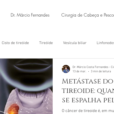
Dr. Márcio Fernandes
Cirurgia de Cabeça e Pesc
Cisto de tireóide
Tireóide
Vesícula biliar
Linfonodo
 nódulo de tireóide
Nódulo de tireóide
Cisto sebáceo
Dr. Márcio Costa Fernandes - Ci
13 de mar.
3 min de leitura
Metástase do
tireoide: qu
se espalha p
O câncer de tireoide é, em mu