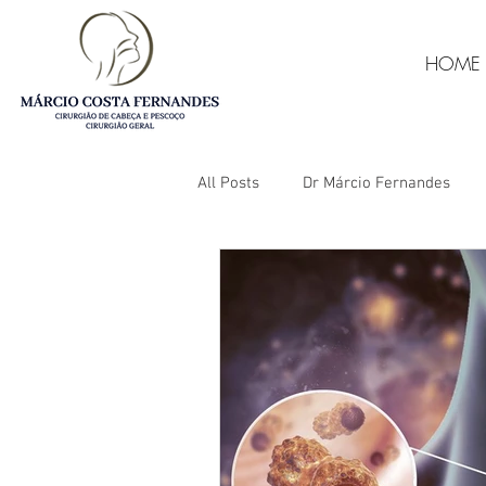
HOME
All Posts
Dr Márcio Fernandes
Câncer de tireóide
Punção de
Câncer de boca