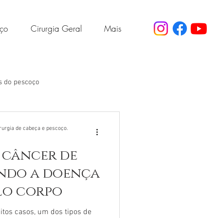
oço
Cirurgia Geral
Mais
s do pescoço
Gordura no fígado
rurgia de cabeça e pescoço.
 câncer de
ando a doença
elo corpo
itos casos, um dos tipos de