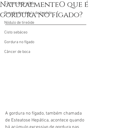
NaturalmenteO que é
Câncer de tireóide
gordura no fígado?
Punção de nódulo de tireóide
Nódulo de tireóide
Cisto sebáceo
Gordura no fígado
Câncer de boca
A gordura no fígado, também chamada 
de Esteatose Hepática, acontece quando 
há acúmulo excessivo de gordura nas 