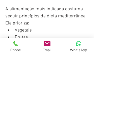
A alimentação mais indicada costuma 
seguir princípios da dieta mediterrânea.
Ela prioriza:
Vegetais
Frutas
Azeite de oliva
Phone
Email
WhatsApp
Peixes
Oleaginosas
Alimentos naturais
Esse padrão alimentar ajuda a reduzir 
inflamações e melhorar a saúde 
metabólica.
Emagrecer ajuda a 
eliminar gordura 