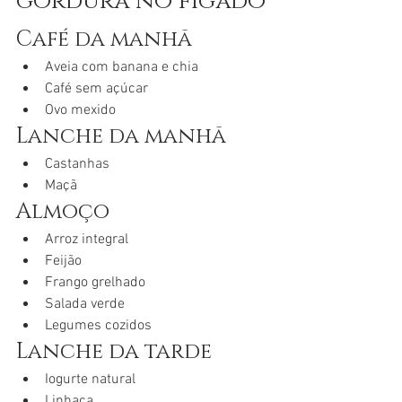
gordura no fígado
Café da manhã
Aveia com banana e chia
Café sem açúcar
Ovo mexido
Lanche da manhã
Castanhas
Maçã
Almoço
Arroz integral
Feijão
Frango grelhado
Salada verde
Legumes cozidos
Lanche da tarde
Iogurte natural
Linhaça