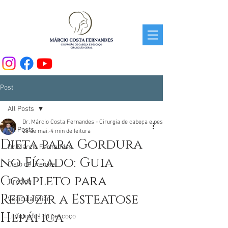
Post
All Posts
Dr. Márcio Costa Fernandes - Cirurgia de cabeça e pescoço.
All Posts
28 de mai.
4 min de leitura
Dieta para Gordura
Dr Márcio Fernandes
no Fígado: Guia
Cisto de tireóide
Completo para
Tireóide
Reduzir a Esteatose
Vesícula biliar
Hepática
Linfonodos do pescoço