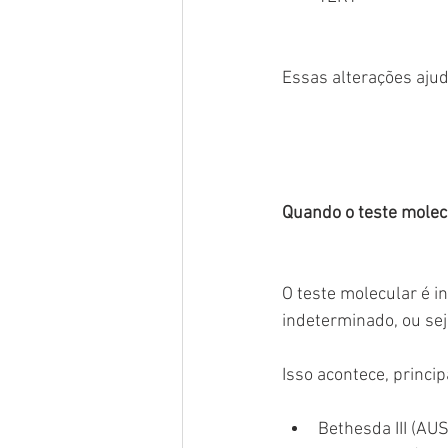
Essas alterações aju
Quando o teste molec
O teste molecular é i
indeterminado, ou se
Isso acontece, princi
Bethesda III (AU