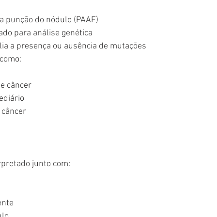
 a punção do nódulo (PAAF)
ado para análise genética
alia a presença ou ausência de mutações
 como:
de câncer
ediário
e câncer
rpretado junto com:
ente
ulo