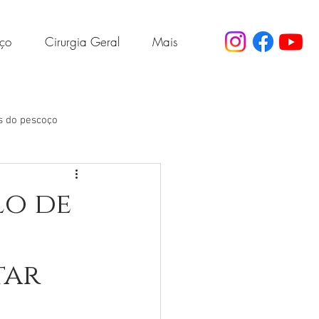
oço
Cirurgia Geral
Mais
s do pescoço
Gordura no fígado
lo de
tar