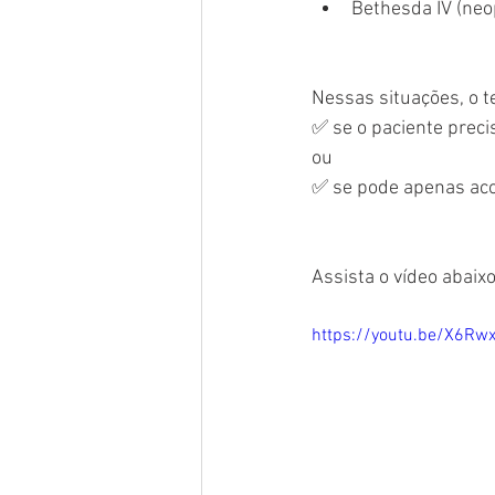
Bethesda IV (neop
Nessas situações, o t
✅ se o paciente precis
ou
✅ se pode apenas ac
Assista o vídeo abaix
https://youtu.be/X6Rw