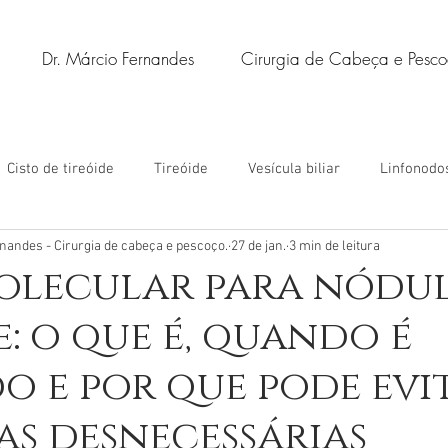
Dr. Márcio Fernandes
Cirurgia de Cabeça e Pesc
Cisto de tireóide
Tireóide
Vesícula biliar
Linfonodo
nandes - Cirurgia de cabeça e pescoço.
27 de jan.
3 min de leitura
 nódulo de tireóide
Nódulo de tireóide
Cisto sebáceo
molecular para nódu
e: o que é, quando é
o e por que pode evi
as desnecessárias