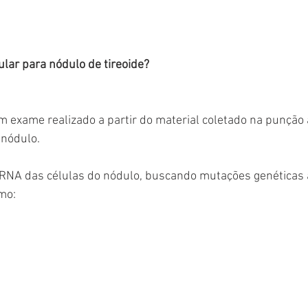
ular para nódulo de tireoide?
m exame realizado a partir do material coletado na punção a
 nódulo.
o RNA das células do nódulo, buscando mutações genéticas 
omo: