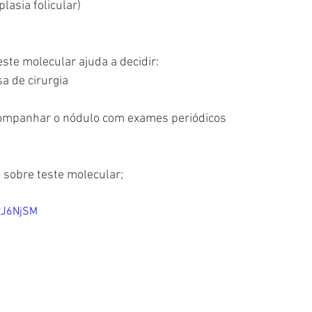
lasia folicular)
este molecular ajuda a decidir:
a de cirurgia
ompanhar o nódulo com exames periódicos
o sobre teste molecular;
xJ6NjSM