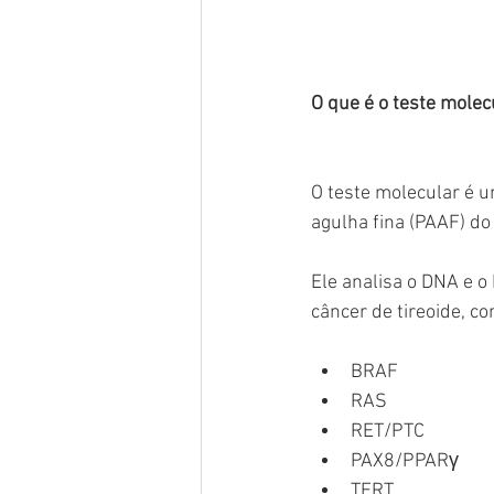
O que é o teste molec
O teste molecular é u
agulha fina (PAAF) do
Ele analisa o DNA e 
câncer de tireoide, c
BRAF
RAS
RET/PTC
PAX8/PPARγ
TERT