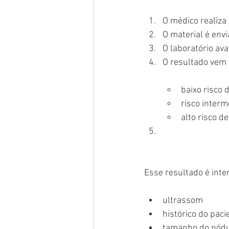
O médico realiza
O material é envi
O laboratório av
O resultado vem
baixo risco 
risco interm
alto risco d
Esse resultado é inte
ultrassom
histórico do paci
tamanho do nód