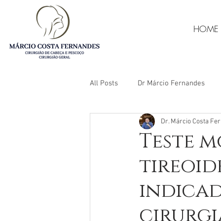
HOME
All Posts
Dr Márcio Fernandes
Dr. Márcio Costa Fer
Câncer de tireóide
Punção de
Teste 
tireoid
Câncer de boca
indicad
cirurgi