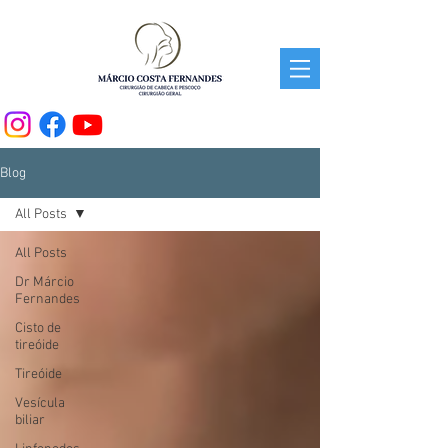
Blog
All Posts
All Posts
Dr Márcio
Fernandes
Cisto de
tireóide
Tireóide
Vesícula
biliar