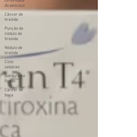
Linfonodos
do pescoço
Câncer de
tireóide
Punção de
nódulo de
tireóide
Nódulo de
tireóide
Cisto
sebáceo
Gordura no
fígado
Câncer de
boca