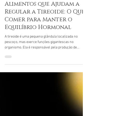
Dr. Márcio Costa Fernandes - Cirurgia de cabeça e pescoço.
22 de mai.
3 min de leitura
Alimentos que Ajudam a
Regular a Tireoide: O Que
Comer para Manter o
Equilíbrio Hormonal
A tireoide é uma pequena glândula localizada no
pescoço, mas exerce funções gigantescas no
organismo. Ela é responsável pela produção de
hormônios que controlam o metabolismo, energia,
temperatura corporal, humor e até o funcionamento
do coração. Quando a tireoide não funciona
corretamente, podem surgir problemas como
hipotireoidismo e hipertireoidismo. A boa notícia é que
a alimentação pode ajudar bastante no equilíbrio da
função tireoidiana. Alguns nutrientes são fundamenta