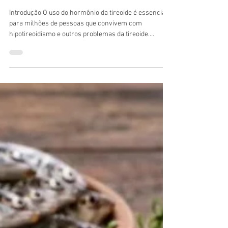
Completo para Melhorar
o Tratamento
Introdução O uso do hormônio da tireoide é essencial
para milhões de pessoas que convivem com
hipotireoidismo e outros problemas da tireoide.
Porém, muitas dúvidas surgem sobre o horário ideal,
alimentação, interação com medicamentos e erros
que podem prejudicar o tratamento. Neste guia
completo, você vai aprender como tomar o hormônio
da tireoide corretamente, quais cuidados são
importantes e o que pode interferir na absorção do
medicamento. O Que é o Hormônio da Tireoide? C