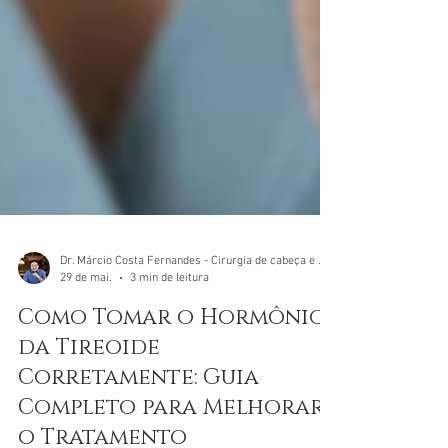
Dr. Márcio Costa Fernandes - Cirurgia de cabeça e pescoço.
29 de mai.
3 min de leitura
Como Tomar o Hormônio
da Tireoide
Corretamente: Guia