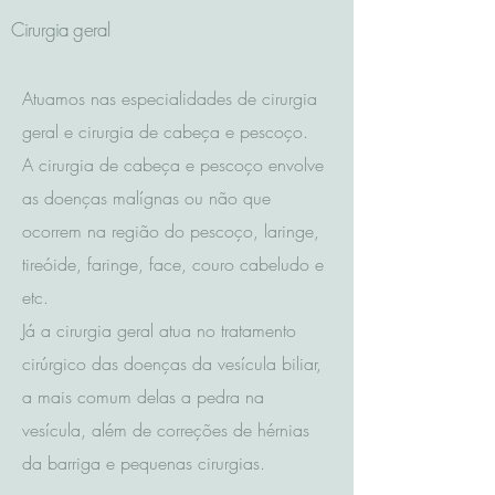
Cirurgia geral
Atuamos nas especialidades de cirurgia
geral e cirurgia de cabeça e pescoço.
A cirurgia de cabeça e pescoço envolve
as doenças malígnas ou não que
ocorrem na região do pescoço, laringe,
tireóide, faringe, face, couro cabeludo e
etc.
Já a cirurgia geral atua no tratamento
cirúrgico das doenças da vesícula biliar,
a mais comum delas a pedra na
vesícula, além de correções de hérnias
da barriga e pequenas cirurgias.