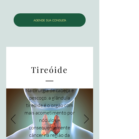
AGENDE SUA CONSULTA
Tireóide
Na cirurgia de cabeça e
pescoço, a glândula
tireóide é o orgão com
mais acometimento por
nódulos e
consequentemente
câncer na região da