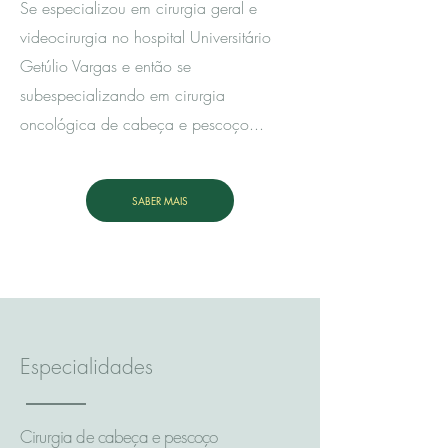
Se especializou em cirurgia geral e
videocirurgia no hospital Universitário
Getúlio Vargas e então se
subespecializando em cirurgia
oncológica de cabeça e pescoço...
SABER MAIS
Especialidades
Cirurgia de cabeça e pescoço