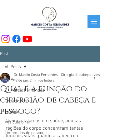
Post
All Posts
Dr. Márcio Costa Fernandes - Cirurgia de cabeça e pescoço.
All Posts
12 de jan.
2 min de leitura
Qual é a função do
Dr Márcio Fernandes
cirurgião de cabeça e
Cisto de tireóide
pescoço?
Tireóide
Quando falamos em saúde, poucas 
Vesícula biliar
regiões do corpo concentram tantas 
Linfonodos do pescoço
funções vitais quanto a cabeça e o 