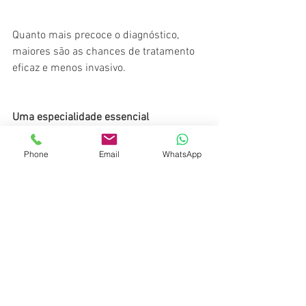
Quanto mais precoce o diagnóstico, 
maiores são as chances de tratamento 
eficaz e menos invasivo.
Uma especialidade essencial
Phone
Email
WhatsApp
O cirurgião de cabeça e pescoço exerce 
um papel fundamental na medicina 
moderna, unindo conhecimento técnico, 
precisão cirúrgica e sensibilidade 
humana. Seu trabalho impacta 
diretamente não apenas a sobrevida dos 
pacientes, mas também sua forma de 
falar, se alimentar, se expressar e viver.