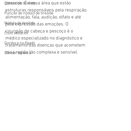
pescoço. É nessa área que estão 
Câncer de tireóide
estruturas responsáveis pela respiração, 
Punção de nódulo de tireóide
alimentação, fala, audição, olfato e até 
Nódulo de tireóide
pela expressão das emoções. O 
cirurgião de cabeça e pescoço é o 
Cisto sebáceo
médico especializado no diagnóstico e 
Gordura no fígado
tratamento das doenças que acometem 
essa região tão complexa e sensível.
Câncer de boca